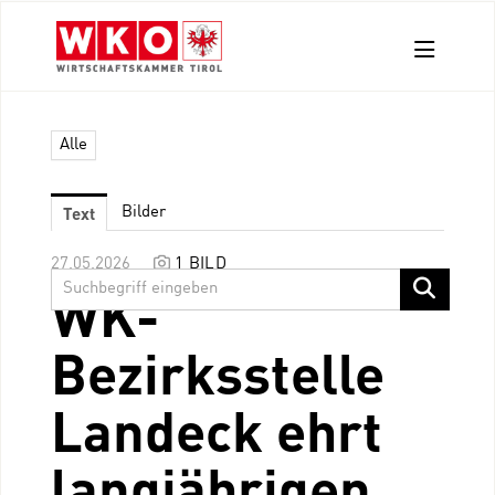
Aussendungen
Alle
Pressefotos
Kontakt
Text
Bilder
27.05.2026
1 BILD
WK-
Bezirksstelle
Landeck ehrt
langjährigen