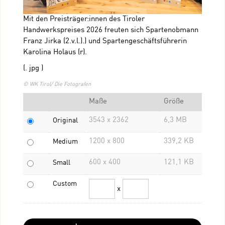
Mit den Preisträger:innen des Tiroler
Handwerkspreises 2026 freuten sich Spartenobmann
Franz Jirka (2.v.l.).) und Spartengeschäftsführerin
Karolina Holaus (r).
(. jpg )
© WK Tirol/ Die Fotografen
Maße
Größe
3543 x 2362
6,3 MB
Original
1200 x 800
339,2 KB
Medium
600 x 400
121,1 KB
Small
Custom
x