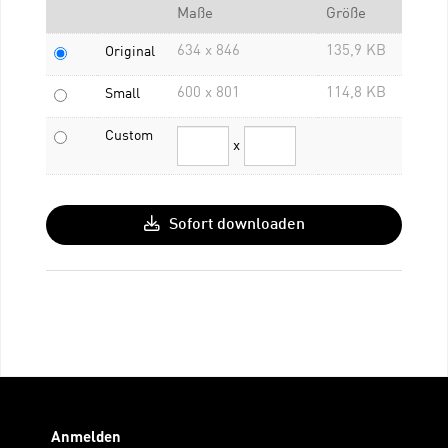
Maße
Größe
634 x 846
135,9 KB
Original
600 x 801
114,8 KB
Small
Custom
x
Sofort downloaden
Anmelden