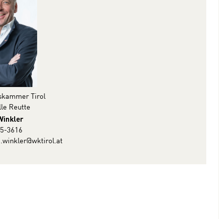
skammer Tirol
lle Reutte
Winkler
 5-3616
.winkler@wktirol.at