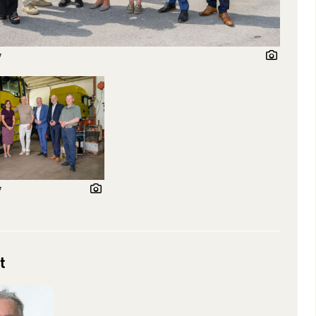
7
7
t