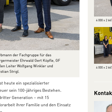
4 000 x 2 66
, Obmann der Fachgruppe für das
rgermeister Ehrwald Gert Köpfle, GF
ellen Leiter Wolfgang Winkler und
4 000 x 2 66
tian Strigl.
 heute ein spezialisierter
 heuer sein 100-jähriges Bestehen.
Kontak
dritter Generation – mit 15
orarbeit ihrer Familie und den Einsatz