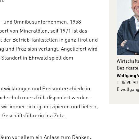
n.
axi- und Omnibusunternehmen. 1958
rt von Mineralölen, seit 1971 ist das
 der Betrieb Tankstellen in ganz Tirol und
ng und Präzision verlangt. Angeliefert wird
 Standort in Ehrwald spielt dem
Wirtschaft
Bezirksste
Wolfgang 
T 05 90 90
entwicklungen und Preisunterschiede in
E
wolfgang
achschub muss früh disponiert werden.
wir immer richtig antizipieren und liefern,
 Geschäftsführerin Ina Zotz.
ubiläum vor allem ein Anlass zum Danken.