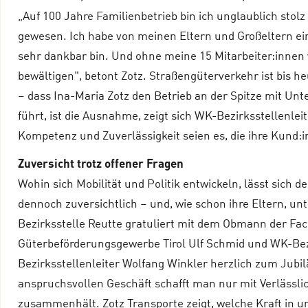
„Auf 100 Jahre Familienbetrieb bin ich unglaublich stolz
gewesen. Ich habe von meinen Eltern und Großeltern e
sehr dankbar bin. Und ohne meine 15 Mitarbeiter:innen 
bewältigen", betont Zotz. Straßengüterverkehr ist bis 
– dass Ina-Maria Zotz den Betrieb an der Spitze mit Unt
führt, ist die Ausnahme, zeigt sich WK-Bezirksstellenle
Kompetenz und Zuverlässigkeit seien es, die ihre Kund
Zuversicht trotz offener Fragen
Wohin sich Mobilität und Politik entwickeln, lässt sich d
dennoch zuversichtlich – und, wie schon ihre Eltern, u
Bezirksstelle Reutte gratuliert mit dem Obmann der Fa
Güterbeförderungsgewerbe Tirol Ulf Schmid und WK-Bez
Bezirksstellenleiter Wolfang Winkler herzlich zum Jubi
anspruchsvollen Geschäft schafft man nur mit Verlässli
zusammenhält. Zotz Transporte zeigt, welche Kraft in 