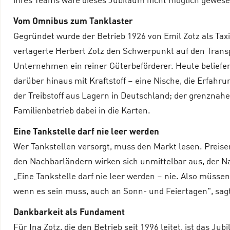
ihres Teams wäre dieses Jubiläum nicht möglich gewese
Vom Omnibus zum Tanklaster
Gegründet wurde der Betrieb 1926 von Emil Zotz als T
verlagerte Herbert Zotz den Schwerpunkt auf den Transpo
Unternehmen ein reiner Güterbeförderer. Heute beliefert
darüber hinaus mit Kraftstoff – eine Nische, die Erfahru
der Treibstoff aus Lagern in Deutschland; der grenznahe
Familienbetrieb dabei in die Karten.
Eine Tankstelle darf nie leer werden
Wer Tankstellen versorgt, muss den Markt lesen. Preis
den Nachbarländern wirken sich unmittelbar aus, der N
„Eine Tankstelle darf nie leer werden – nie. Also müssen 
wenn es sein muss, auch an Sonn- und Feiertagen", sagt
Dankbarkeit als Fundament
Für Ina Zotz, die den Betrieb seit 1996 leitet, ist das J