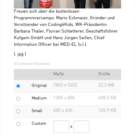
Freuen sich über die kostenlosen
Programmiercamps: Mario Eckmaier, Gründer und
Vorsitzender von Coding4Kids, WK-Präsidentin
Barbara Thaler, Florian Schletterer, Geschäftsführer
Kufgem GmbH und Hans Jürgen Seifen, Chief
Information Officer bei MED-EL (v.l.).
(. jpg )
© Lichtraum Fotostudio
Maße
Größe
7803 x 5202
22,3 MB
Original
1200 x 800
408,5 KB
Medium
600 x 400
145,9 KB
Small
Custom
x