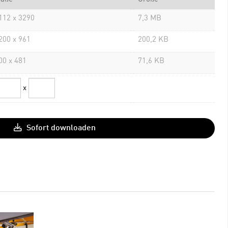
112 x 3290
7,3 MB
200 x 961
200,2 KB
00 x 481
71,6 KB
x
Sofort downloaden