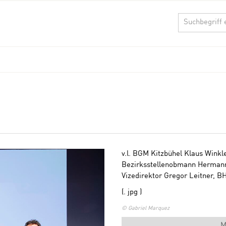
v.l. BGM Kitzbühel Klaus Winkl
Bezirksstellenobmann Hermann 
Vizedirektor Gregor Leitner, B
(. jpg )
© Gabriel Marquez
M