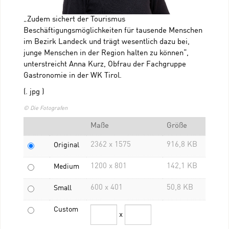
„Zudem sichert der Tourismus
Beschäftigungsmöglichkeiten für tausende Menschen
im Bezirk Landeck und trägt wesentlich dazu bei,
junge Menschen in der Region halten zu können“,
unterstreicht Anna Kurz, Obfrau der Fachgruppe
Gastronomie in der WK Tirol.
(. jpg )
© Die Fotografen
Maße
Größe
2362 x 1575
916,8 KB
Original
1200 x 801
142,1 KB
Medium
600 x 401
50,8 KB
Small
Custom
x