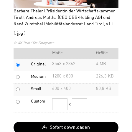
Barbara Thaler (Präsidentin der Wirtschaftskammer
Tirol), Andreas Matthä (CEO ÖBB-Holding AG) und
René Zumtobel (Mobilitätslandesrat Land Tirol, v.l.)
(. jpg )
© WK Tirol / Die Fotografen
Maße
Größe
3543 x 2362
4 MB
Original
1200 x 800
226,3 KB
Medium
600 x 400
80,8 KB
Small
Custom
x
Sofort downloaden