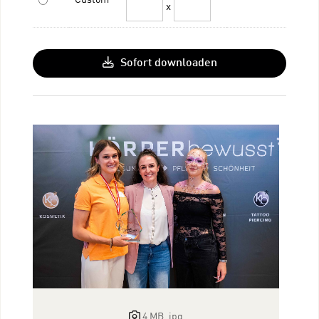
x
Sofort downloaden
4 MB
.jpg