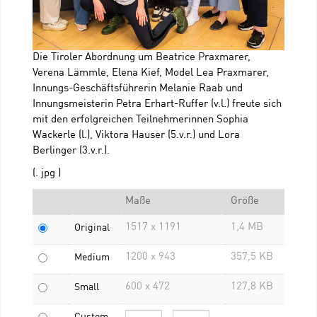
Die Tiroler Abordnung um Beatrice Praxmarer,
Verena Lämmle, Elena Kief, Model Lea Praxmarer,
Innungs-Geschäftsführerin Melanie Raab und
Innungsmeisterin Petra Erhart-Ruffer (v.l.) freute sich
mit den erfolgreichen Teilnehmerinnen Sophia
Wackerle (l.), Viktora Hauser (5.v.r.) und Lora
Berlinger (3.v.r.).
(. jpg )
Maße
Größe
1517 x 1191
1,4 MB
Original
1200 x 943
357,5 KB
Medium
600 x 472
127,8 KB
Small
Custom