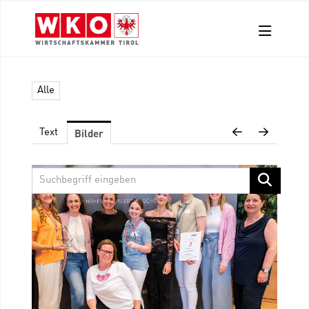
Aussendungen
Alle
Pressefotos
Kontakt
Bilder
Text