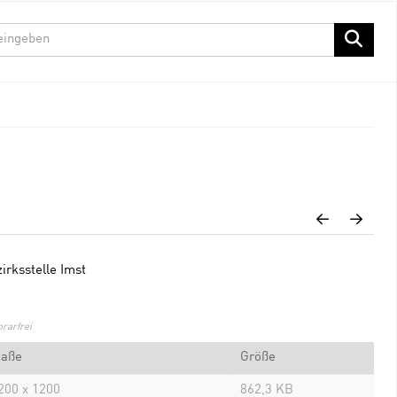
rksstelle Imst
rarfrei
aße
Größe
200 x 1200
862,3 KB