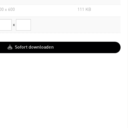
00 x 600
111 KB
x
Sofort downloaden