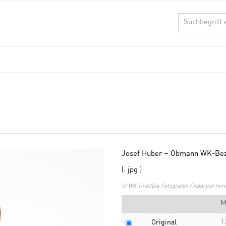
Josef Huber – Obmann WK-Bezi
(. jpg )
© WK Tirol/Die Fotografen / Abdruck hono
M
1
Original