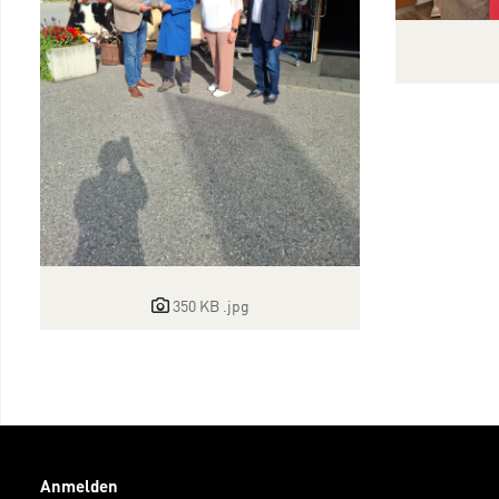
350 KB
.jpg
Anmelden