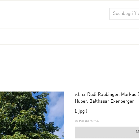
v.l.n.r Rudi Raubinger, Marku
Huber, Balthasar Exenberger
(. jpg )
© WK Kitzbühel
M