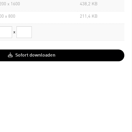
200 x 1600
438,2 KB
00 x 800
211,4 KB
x
Sofort downloaden