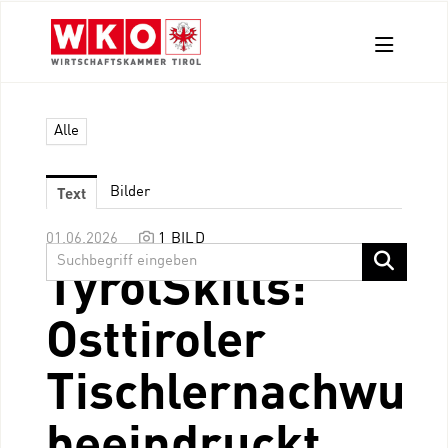
Aussendungen
Alle
Pressefotos
Kontakt
Text
Bilder
01.06.2026
1 BILD
TyrolSkills:
Osttiroler
Tischlernachwuc
beeindruckt