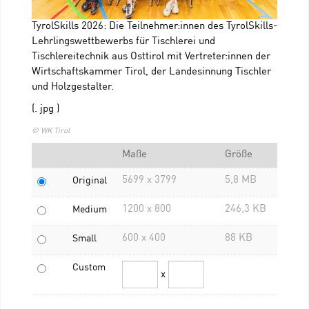
TyrolSkills 2026: Die Teilnehmer:innen des TyrolSkills-
Lehrlingswettbewerbs für Tischlerei und
Tischlereitechnik aus Osttirol mit Vertreter:innen der
Wirtschaftskammer Tirol, der Landesinnung Tischler
und Holzgestalter.
(. jpg )
© WK Tirol
Maße
Größe
5699 x 3799
5,8 MB
Original
1200 x 800
246,3 KB
Medium
600 x 400
88 KB
Small
Custom
x