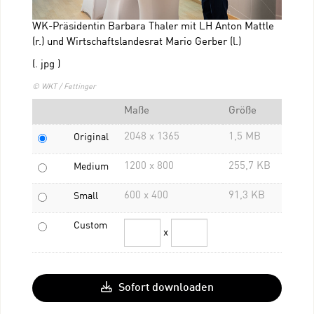
WK-Präsidentin Barbara Thaler mit LH Anton Mattle
(r.) und Wirtschaftslandesrat Mario Gerber (l.)
(. jpg )
© WKT / Fettinger
Maße
Größe
2048 x 1365
1,5 MB
Original
1200 x 800
255,7 KB
Medium
600 x 400
91,3 KB
Small
Custom
x
Sofort downloaden