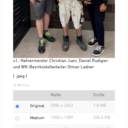
v.l.: Hafnermeister Christian Juen, Daniel Rudigier
und WK-Bezirksstellenleiter Otmar Ladner
(. jpeg )
© WK Tirol
Maße
Größe
2984 x 3452
1,8 MB
Original
1200 x 1389
336,5 KB
Medium