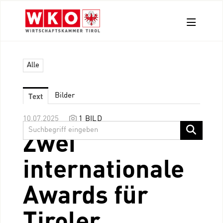
Aussendungen
Alle
Pressefotos
Kontakt
Text
Bilder
10.07.2025
1 BILD
Zwei
internationale
Awards für
Tiroler