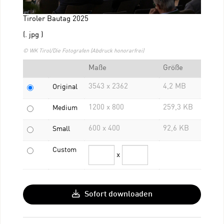
Tiroler Bautag 2025
(. jpg )
© WK Tirol/Die Fotografen (Abdruck honorarfrei)
Maße
Größe
3543 x 2362
4,2 MB
Original
1200 x 800
259,3 KB
Medium
600 x 400
92,6 KB
Small
Custom
x
Sofort downloaden