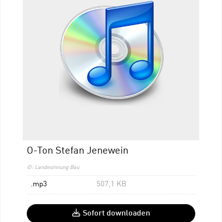
O-Ton Stefan Jenewein
©: Landesinnung Bau
.mp3
507,1 KB
Sofort downloaden