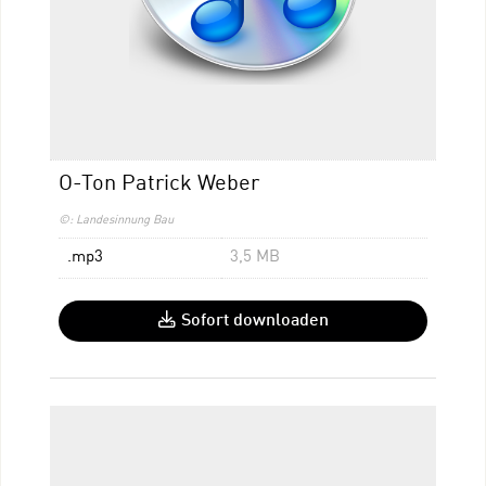
O-Ton Patrick Weber
©: Landesinnung Bau
.mp3
3,5 MB
Sofort downloaden