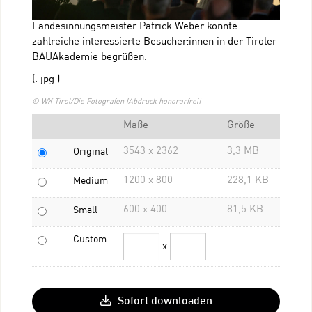
Landesinnungsmeister Patrick Weber konnte
zahlreiche interessierte Besucher:innen in der Tiroler
BAUAkademie begrüßen.
(. jpg )
© WK Tirol/Die Fotografen (Abdruck honorarfrei)
Maße
Größe
3543 x 2362
3,3 MB
Original
1200 x 800
228,1 KB
Medium
600 x 400
81,5 KB
Small
Custom
x
Sofort downloaden